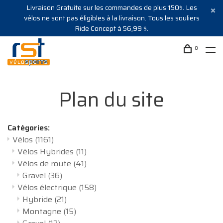
Livraison Gratuite sur les commandes de plus 150$. Les
vélos ne sont pas éligibles à la livraison. Tous les souliers
Ride Concept à 56,99 $.
0
Plan du site
Catégories:
Vélos
(1161)
Vélos Hybrides
(11)
Vélos de route
(41)
Gravel
(36)
Vélos électrique
(158)
Hybride
(21)
Montagne
(15)