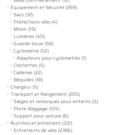
Base d'entrainement
(12)
Équipement et Sécurité
(269)
Sacs
(32)
Protections vélo
(4)
Miroir
(19)
Lumières
(40)
Guarde-boue
(58)
Cyclometre
(52)
Adapteurs pour cyclometres
(1)
Clochettes
(5)
Cadenas
(22)
Béquilles
(18)
Chargeur
(5)
Transport et Rangement
(205)
Sièges et remorques pour enfants
(5)
Porte-Baggage
(124)
Support pour voiture
(6)
Nutriton et entretient
(331)
Entretients de vélo
(2386)