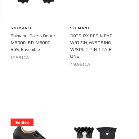
SHIMANO
SHIMANO
Shimano, Galets Deore
D03S-RX RESIN PAD
M6000, RD-M6000-
W/O FIN, W/SPRING,
SGS, Ensemble
W/SPLIT PIN, 1 PAIR
ONE
12,99$CA
49,99$CA
Soldes