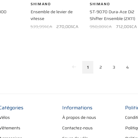
SHIMANO
SHIMANO
300
Ensemble de levier de
ST-9070 Dura-Ace Di2
vitesse
Shifter Ensemble (2X11)
539,99$CA
270,00$CA
950,00$CA
712,00$CA
1
2
3
4
Catégories
Informations
Polit
Vélos
À propos de nous
Condit
Vêtements
Contactez-nous
Politi