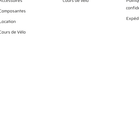
Accessoires
Cours de vélo
Politi
confid
Composantes
Expédi
Location
Cours de Vélo