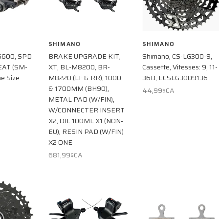
SHIMANO
SHIMANO
S600, SPD
BRAKE UPGRADE KIT,
Shimano, CS-LG300-9,
EAT (SM-
XT, BL-M8200, BR-
Cassette, Vitesses: 9, 11-
ne Size
M8220 (LF & RR), 1000
36D, ECSLG3009136
& 1700MM (BH90),
44,99$CA
METAL PAD (W/FIN),
W/CONNECTER INSERT
X2, OIL 100ML X1 (NON-
EU), RESIN PAD (W/FIN)
X2 ONE
681,99$CA