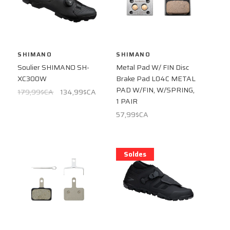
SHIMANO
SHIMANO
Soulier SHIMANO SH-
Metal Pad W/ FIN Disc
XC300W
Brake Pad L04C METAL
PAD W/FIN, W/SPRING,
179,99$CA
134,99$CA
1 PAIR
57,99$CA
Soldes