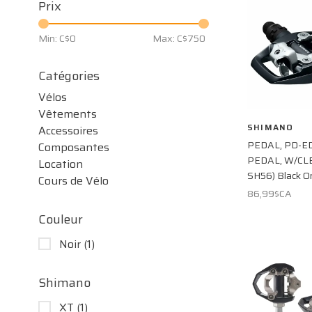
Prix
Min: C$
0
Max: C$
750
Catégories
Vélos
Vêtements
SHIMANO
Accessoires
PEDAL, PD-E
Composantes
PEDAL, W/CL
Location
SH56) Black O
Cours de Vélo
86,99$CA
Couleur
Noir
(1)
Shimano
XT
(1)