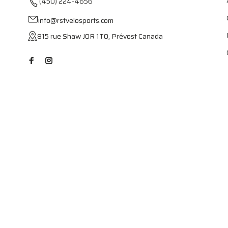
(450) 224-4656
info@rstvelosports.com
815 rue Shaw J0R 1T0, Prévost Canada