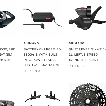
SHIMANO
SHIMANO
D500, SPD
BATTERY CHARGER, EC-
SHIFT LEVER, SL-M315-
EAT (SM-
E8004-2, WITH BUILT-
2L, LEFT, 2-SPEED
ne Size
IN AC POWER CABLE
RAPIDFIRE PLUS 1
FOR USA/CANADA ONE
28,99$CA
289,99$CA