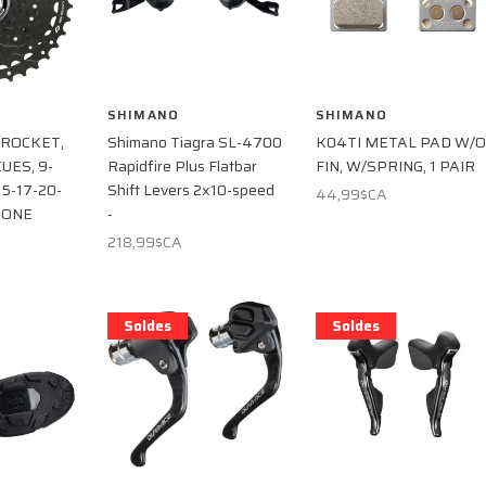
SHIMANO
SHIMANO
ROCKET,
Shimano Tiagra SL-4700
K04TI METAL PAD W/O
UES, 9-
Rapidfire Plus Flatbar
FIN, W/SPRING, 1 PAIR
15-17-20-
Shift Levers 2x10-speed
44,99$CA
 ONE
-
218,99$CA
Soldes
Soldes