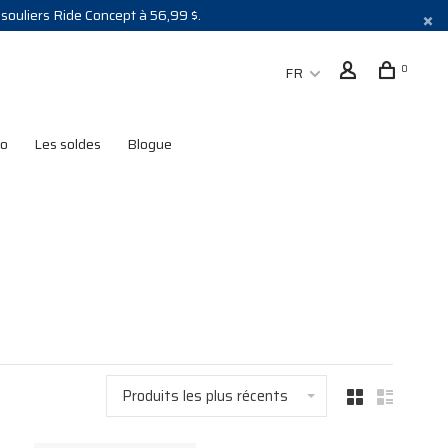
s souliers Ride Concept à 56,99 $.
0
FR
lo
Les soldes
Blogue
Produits les plus récents