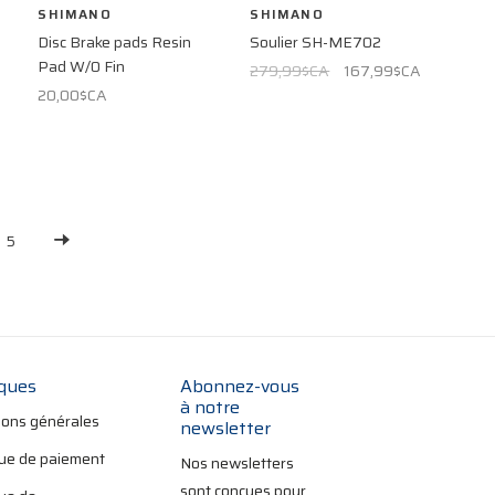
SHIMANO
SHIMANO
Disc Brake pads Resin
Soulier SH-ME702
Pad W/0 Fin
279,99$CA
167,99$CA
20,00$CA
5
iques
Abonnez-vous
à notre
ions générales
newsletter
que de paiement
Nos newsletters
sont conçues pour