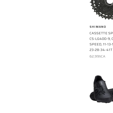
SHIMANO
CASSETTE SP
CS-LG400-9, C
SPEED, 11-13-
23-28-34-41T
62,99$CA