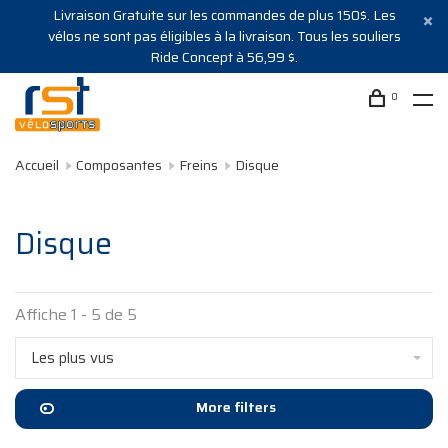
Livraison Gratuite sur les commandes de plus 150$. Les
vélos ne sont pas éligibles à la livraison. Tous les souliers
Ride Concept à 56,99 $.
0
Accueil
Composantes
Freins
Disque
Disque
Affiche 1 - 5 de 5
Les plus vus
More filters