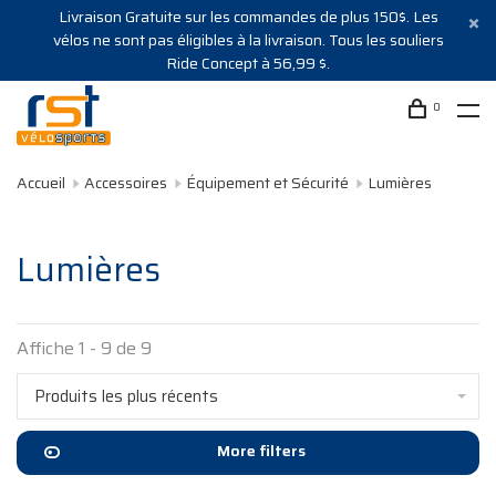
Livraison Gratuite sur les commandes de plus 150$. Les
vélos ne sont pas éligibles à la livraison. Tous les souliers
Ride Concept à 56,99 $.
0
Accueil
Accessoires
Équipement et Sécurité
Lumières
Lumières
Affiche 1 - 9 de 9
Produits les plus récents
More filters