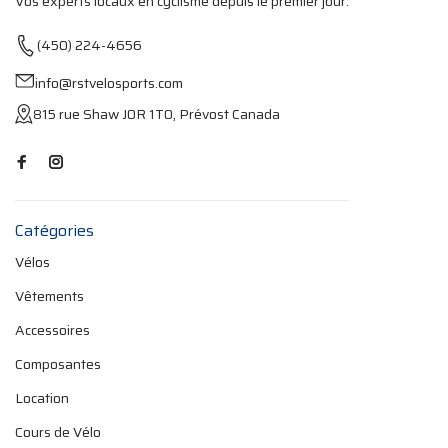
Vos experts locaux en cyclisme depuis le premier jour.
(450) 224-4656
info@rstvelosports.com
815 rue Shaw J0R 1T0, Prévost Canada
Catégories
Vélos
Vêtements
Accessoires
Composantes
Location
Cours de Vélo