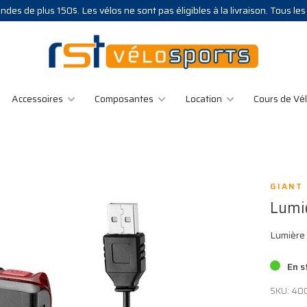
des de plus 150$. Les vélos ne sont pas éligibles à la livraison. Tous le
Accessoires
Composantes
Location
Cours de Vé
GIANT
Lumi
Lumière 
En s
SKU:
40