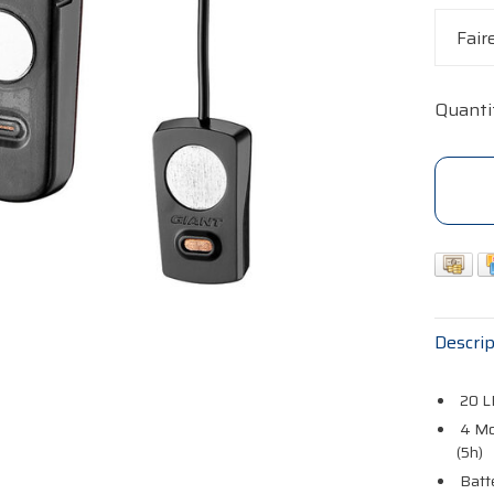
Fair
Quanti
Descrip
20 LE
4 Mod
(5h)
Batte