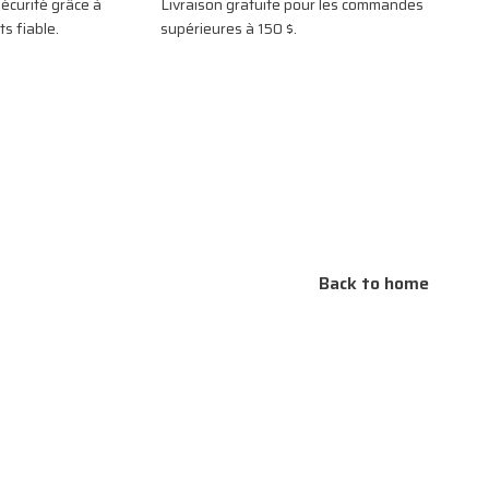
écurité grâce à
Livraison gratuite pour les commandes
s fiable.
supérieures à 150 $.
Back to home