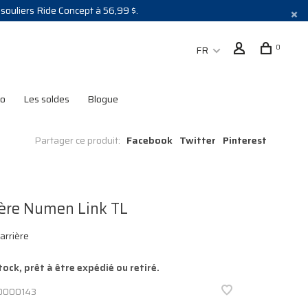
s souliers Ride Concept à 56,99 $.
0
FR
lo
Les soldes
Blogue
Partager ce produit:
Facebook
Twitter
Pinterest
ère Numen Link TL
arrière
tock, prêt à être expédié ou retiré.
0000143