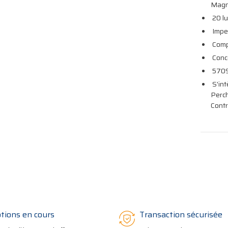
Magne
20 l
Impe
Compr
Conc
57093
S'int
Perch
Cont
tions en cours
Transaction sécurisée