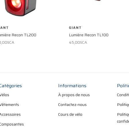
IANT
GIANT
umière Recon TL200
Lumière Recon TL100
0,00$CA
45,00$CA
Catégories
Informations
Polit
Vélos
À propos de nous
Condit
Vêtements
Contactez-nous
Politi
Accessoires
Cours de vélo
Politi
confid
Composantes