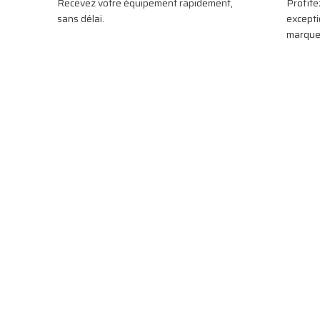
Recevez votre équipement rapidement,
Profite
sans délai.
excepti
marques