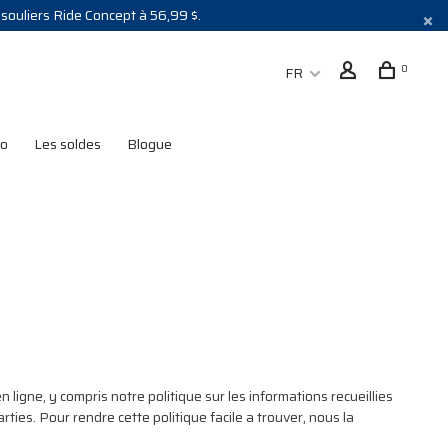
s souliers Ride Concept à 56,99 $.
0
FR
lo
Les soldes
Blogue
ligne, y compris notre politique sur les informations recueillies
ties. Pour rendre cette politique facile a trouver, nous la