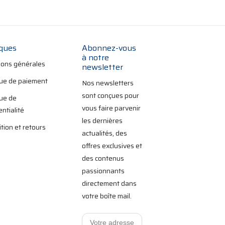
iques
Abonnez-vous
à notre
ions générales
newsletter
que de paiement
Nos newsletters
sont conçues pour
que de
vous faire parvenir
entialité
les dernières
tion et retours
actualités, des
offres exclusives et
des contenus
passionnants
directement dans
votre boîte mail.