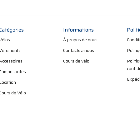
Catégories
Informations
Polit
Vélos
À propos de nous
Condit
Vêtements
Contactez-nous
Politi
Accessoires
Cours de vélo
Politi
confid
Composantes
Expédi
Location
Cours de Vélo