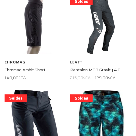
Soldes
CHROMAG
LEATT
Chromag Ambit Short
Pantalon MTB Gravity 4.0
140,00$CA
215,00$CA
129,00$CA
Soldes
Soldes