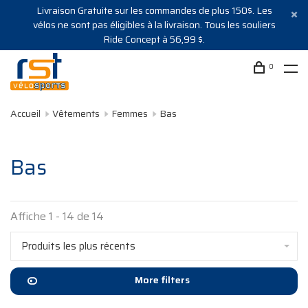
Livraison Gratuite sur les commandes de plus 150$. Les
vélos ne sont pas éligibles à la livraison. Tous les souliers
Ride Concept à 56,99 $.
0
Accueil
Vêtements
Femmes
Bas
Bas
Affiche 1 - 14 de 14
Produits les plus récents
More filters