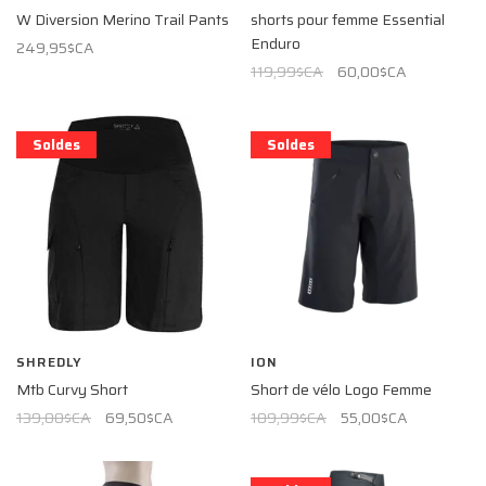
W Diversion Merino Trail Pants
shorts pour femme Essential
Enduro
249,95$CA
119,99$CA
60,00$CA
Soldes
Soldes
SHREDLY
ION
Mtb Curvy Short
Short de vélo Logo Femme
139,00$CA
69,50$CA
109,99$CA
55,00$CA