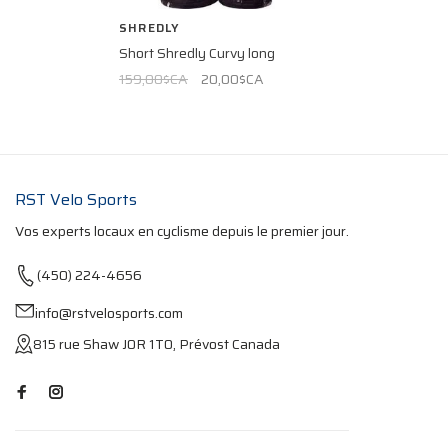
SHREDLY
Short Shredly Curvy long
159,00$CA
20,00$CA
RST Velo Sports
Vos experts locaux en cyclisme depuis le premier jour.
(450) 224-4656
info@rstvelosports.com
815 rue Shaw J0R 1T0, Prévost Canada