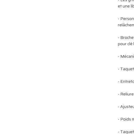
et une l
- Person
relâche
- Broche
pour cl
- Mécani
- Taque
- Entret
- Reliur
- Ajuste
- Poids 
- Taque