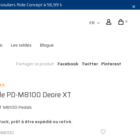
s souliers Ride Concept à 56,99 $.
0
FR
lo
Les soldes
Blogue
Partager ce produit:
Facebook
Twitter
Pinterest
NO
le PD-M8100 Deore XT
T M8100 Pedals
tock, prêt à être expédié ou retiré.
DM8100