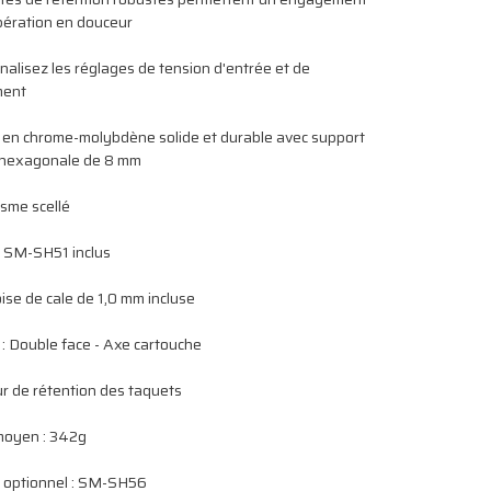
ibération en douceur
nalisez les réglages de tension d'entrée et de
ment
 en chrome-molybdène solide et durable avec support
é hexagonale de 8 mm
sme scellé
t SM-SH51 inclus
oise de cale de 1,0 mm incluse
e : Double face - Axe cartouche
ur de rétention des taquets
moyen : 342g
t optionnel : SM-SH56