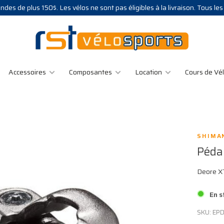
des de plus 150$. Les vélos ne sont pas éligibles à la livraison. Tous le
Accessoires
Composantes
Location
Cours de Vé
SHIMA
Péda
Deore X
En s
SKU:
EP