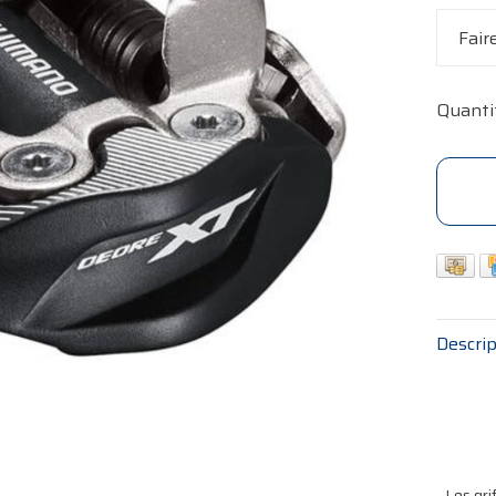
Fair
Quanti
Descrip
- Les gr