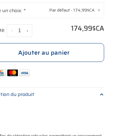
e un choix:
*
Par défaut - 174,99$CA
▾
174,99$CA
té:
-
+
Ajouter au panier
tion du produit
iffes de rétention robustes permettent un engagement