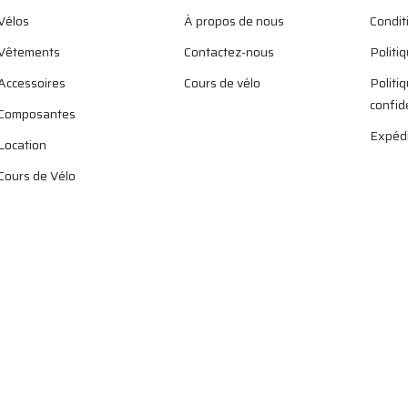
Vélos
À propos de nous
Condit
Vêtements
Contactez-nous
Politi
Accessoires
Cours de vélo
Politi
confid
Composantes
Expédi
Location
Cours de Vélo