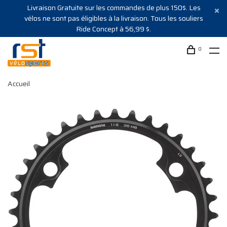
Livraison Gratuite sur les commandes de plus 150$. Les
vélos ne sont pas éligibles à la livraison. Tous les souliers
Ride Concept à 56,99 $.
0
Accueil