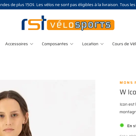
des de plus 150$. Les vélos ne sont pas éligibles à la livraison. Tous le
Accessoires
Composantes
Location
Cours de Vé
MONS 
W Ic
Icon est 
montagne
En s