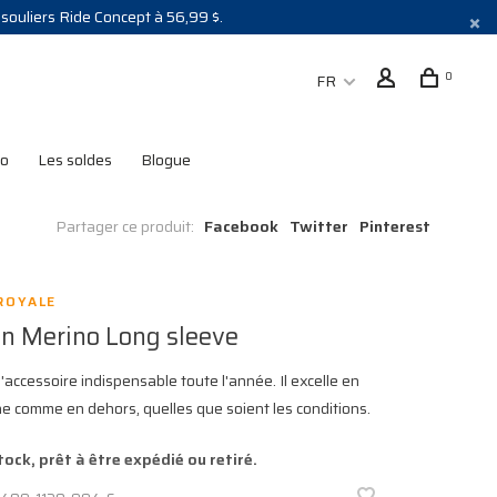
s souliers Ride Concept à 56,99 $.
0
FR
lo
Les soldes
Blogue
Partager ce produit:
Facebook
Twitter
Pinterest
ROYALE
on Merino Long sleeve
l'accessoire indispensable toute l'année. Il excelle en
 comme en dehors, quelles que soient les conditions.
tock, prêt à être expédié ou retiré.