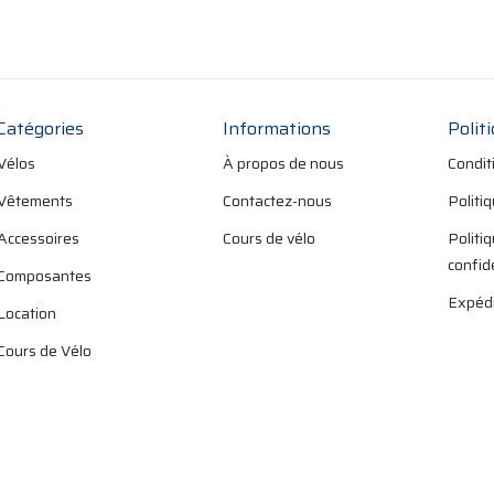
Catégories
Informations
Polit
Vélos
À propos de nous
Condit
Vêtements
Contactez-nous
Politi
Accessoires
Cours de vélo
Politi
confid
Composantes
Expédi
Location
Cours de Vélo