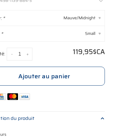
498-1139-884-S
r:
*
Mauve/Midnight
▾
:
*
Small
▾
119,95$CA
té:
-
+
Ajouter au panier
tion du produit
eurs