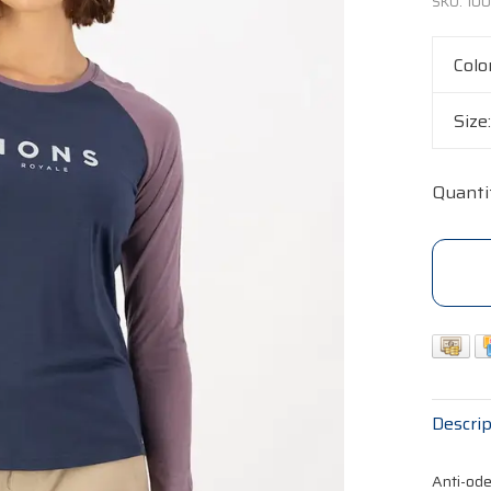
SKU:
100
Colo
Size
Quanti
Descrip
Anti-od