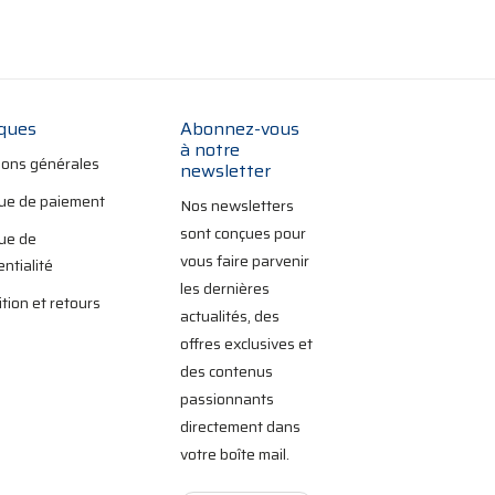
iques
Abonnez-vous
à notre
ions générales
newsletter
que de paiement
Nos newsletters
sont conçues pour
que de
vous faire parvenir
entialité
les dernières
tion et retours
actualités, des
offres exclusives et
des contenus
passionnants
directement dans
votre boîte mail.