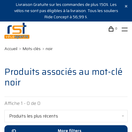
Livraison Gratuite sur les commandes de plus 150$. Les
vélos ne sont pas éligibles à la livraison. Tous les souliers
Ride Concept à 56,99 $.
0
Accueil
Mots-clés
noir
Produits associés au mot-clé
noir
Affiche 1 - 0 de 0
Produits les plus récents
More filters