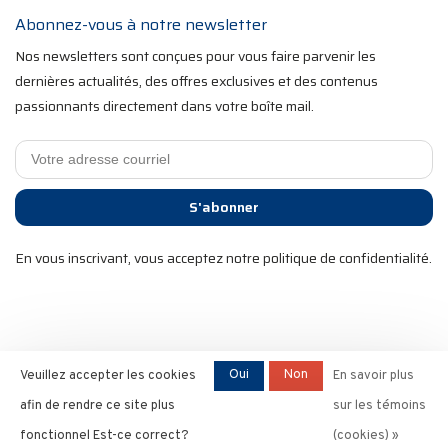
Abonnez-vous à notre newsletter
Nos newsletters sont conçues pour vous faire parvenir les
dernières actualités, des offres exclusives et des contenus
passionnants directement dans votre boîte mail.
S'abonner
En vous inscrivant, vous acceptez notre politique de confidentialité.
2025 RST Velo Sports. Tous droits réservés. Commerce
Oui
Non
Veuillez accepter les cookies
En savoir plus
électronique optimisé par
l'agence Ezshop ecommerce.
afin de rendre ce site plus
sur les témoins
fonctionnel Est-ce correct?
(cookies) »