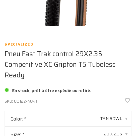
SPECIALIZED
Pneu Fast Trak control 29X2.35
Competitive XC Gripton T5 Tubeless
Ready
En stock, prêt à être expédié ou retiré.
SKU:
00122-4041
Color:
*
TAN SDWL
▾
Size:
*
29 X 2.35
▾