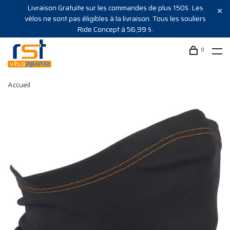
Livraison Gratuite sur les commandes de plus 150$. Les
vélos ne sont pas éligibles à la livraison. Tous les souliers
Ride Concept à 56,99 $.
0
Accueil