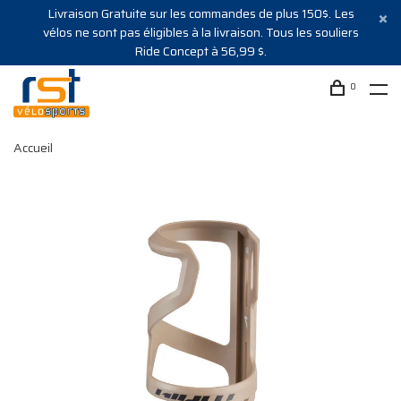
Livraison Gratuite sur les commandes de plus 150$. Les
vélos ne sont pas éligibles à la livraison. Tous les souliers
Ride Concept à 56,99 $.
0
Accueil