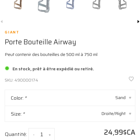
GIANT
Porte Bouteille Airway
Peut contenir des bouteilles de 500 ml à 750 ml
En stock, prêt à être expédié ou retiré.
SKU:
490000174
Color:
*
Sand
▾
Size:
*
Droite/Right
▾
24,99$CA
Quantité:
-
+