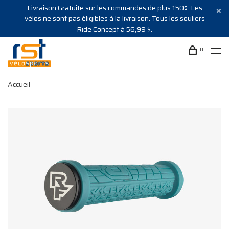
Livraison Gratuite sur les commandes de plus 150$. Les
vélos ne sont pas éligibles à la livraison. Tous les souliers
Ride Concept à 56,99 $.
0
Accueil