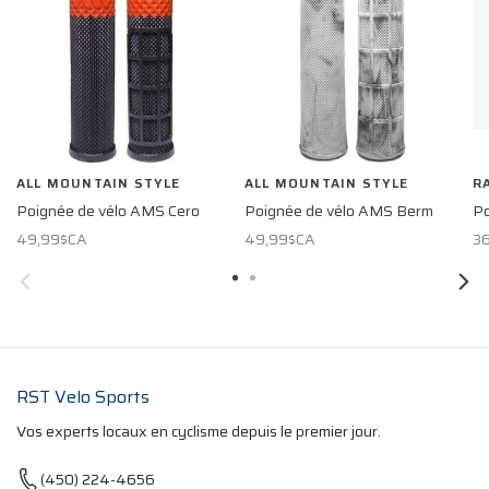
ALL MOUNTAIN STYLE
ALL MOUNTAIN STYLE
R
Poignée de vélo AMS Cero
Poignée de vélo AMS Berm
Po
49,99$CA
49,99$CA
3
RST Velo Sports
Vos experts locaux en cyclisme depuis le premier jour.
(450) 224-4656