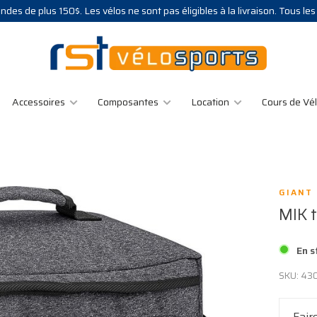
des de plus 150$. Les vélos ne sont pas éligibles à la livraison. Tous le
Accessoires
Composantes
Location
Cours de Vé
GIANT
MIK t
En s
SKU:
430
Fair