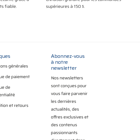
s fiable.
supérieures à 150 $.
iques
Abonnez-vous
à notre
ions générales
newsletter
que de paiement
Nos newsletters
sont conçues pour
que de
vous faire parvenir
entialité
les dernières
tion et retours
actualités, des
offres exclusives et
des contenus
passionnants