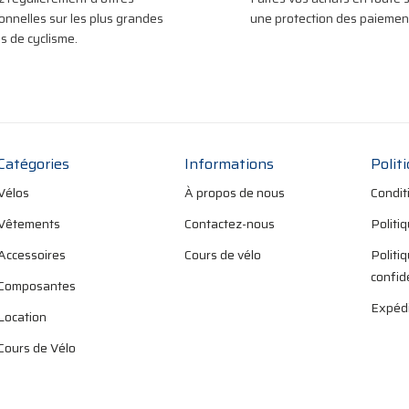
onnelles sur les plus grandes
une protection des paiement
 de cyclisme.
Catégories
Informations
Polit
Vélos
À propos de nous
Condit
Vêtements
Contactez-nous
Politi
Accessoires
Cours de vélo
Politi
confid
Composantes
Expédi
Location
Cours de Vélo