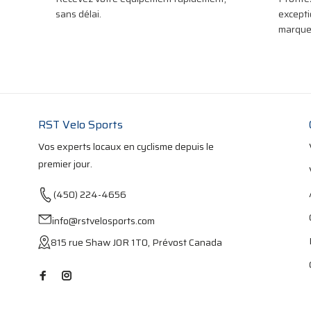
sans délai.
excepti
marques
RST Velo Sports
Vos experts locaux en cyclisme depuis le
premier jour.
(450) 224-4656
info@rstvelosports.com
815 rue Shaw J0R 1T0, Prévost Canada