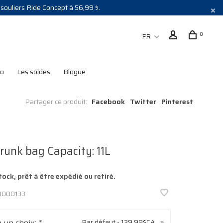
s souliers Ride Concept à 56,99 $.
0
FR
lo
Les soldes
Blogue
Partager ce produit:
Facebook
Twitter
Pinterest
runk bag Capacity: 11L
tock, prêt à être expédié ou retiré.
000133
e un choix:
*
Par défaut - 139,99$CA
▾