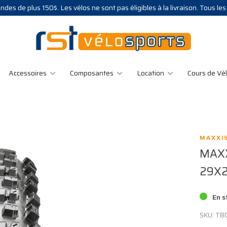
des de plus 150$. Les vélos ne sont pas éligibles à la livraison. Tous le
Accessoires
Composantes
Location
Cours de Vé
MAXXI
MAXX
29X2
En s
SKU:
TB