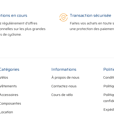
tions en cours
Transaction sécurisée
z régulièrement d'offres
Faites vos achats en toute s
onnelles sur les plus grandes
une protection des paiement
 de cyclisme.
Catégories
Informations
Polit
Vélos
À propos de nous
Condit
Vêtements
Contactez-nous
Politi
Accessoires
Cours de vélo
Politi
confid
Composantes
Expédi
Location