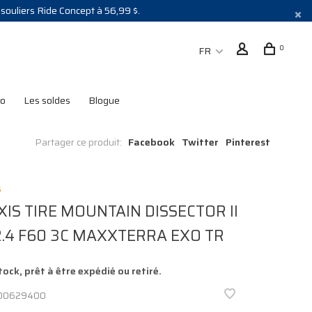
s souliers Ride Concept à 56,99 $.
0
FR
lo
Les soldes
Blogue
Partager ce produit:
Facebook
Twitter
Pinterest
S
IS TIRE MOUNTAIN DISSECTOR II
.4 F60 3C MAXXTERRA EXO TR
tock, prêt à être expédié ou retiré.
00629400