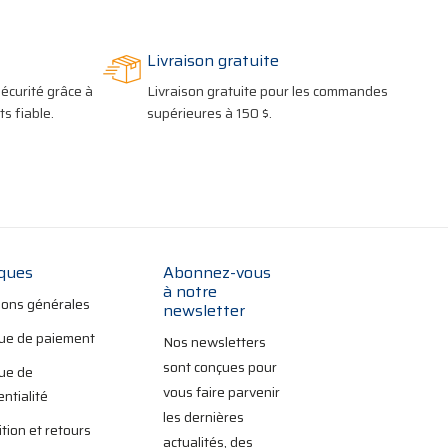
Livraison gratuite
écurité grâce à
Livraison gratuite pour les commandes
s fiable.
supérieures à 150 $.
iques
Abonnez-vous
à notre
ions générales
newsletter
que de paiement
Nos newsletters
sont conçues pour
que de
vous faire parvenir
entialité
les dernières
tion et retours
actualités, des