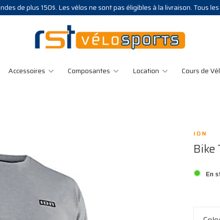
des de plus 150$. Les vélos ne sont pas éligibles à la livraison. Tous le
Accessoires
Composantes
Location
Cours de Vé
ION
Bike 
En s
Colo