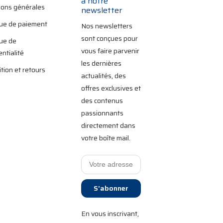
à notre
ions générales
newsletter
que de paiement
Nos newsletters
sont conçues pour
que de
vous faire parvenir
entialité
les dernières
tion et retours
actualités, des
offres exclusives et
des contenus
passionnants
directement dans
votre boîte mail.
S'abonner
En vous inscrivant,