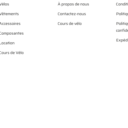
Vélos
À propos de nous
Condit
Vêtements
Contactez-nous
Politi
Accessoires
Cours de vélo
Politi
confid
Composantes
Expédi
Location
Cours de Vélo