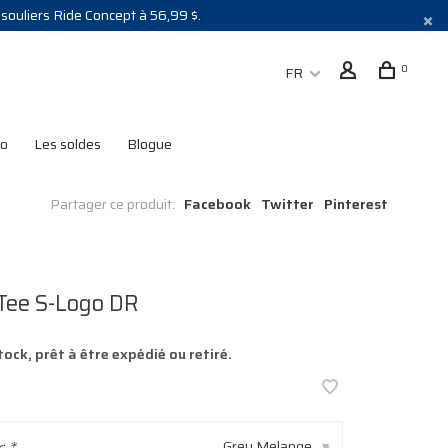
s souliers Ride Concept à 56,99 $.
0
FR
lo
Les soldes
Blogue
Partager ce produit:
Facebook
Twitter
Pinterest
Tee S-Logo DR
tock, prêt à être expédié ou retiré.
r:
*
Grey Melange
▾