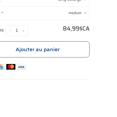
:
*
medium
▾
84,99$CA
té:
-
+
Ajouter au panier