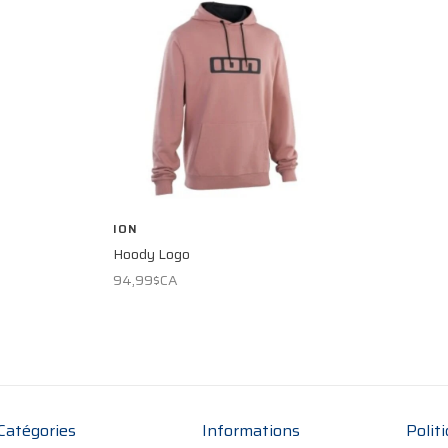
ION
Hoody Logo
94,99$CA
Catégories
Informations
Polit