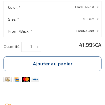
Color:
*
Black H-Post
▾
Size:
*
183 mm
▾
Front /Back:
*
Front/Avant
▾
41,99$CA
Quantité:
-
+
Ajouter au panier