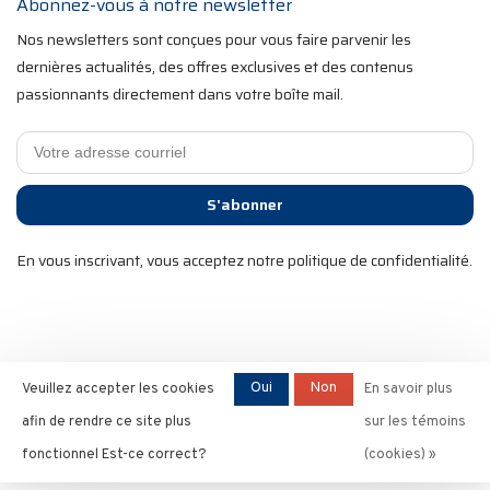
Abonnez-vous à notre newsletter
Nos newsletters sont conçues pour vous faire parvenir les
dernières actualités, des offres exclusives et des contenus
passionnants directement dans votre boîte mail.
S'abonner
En vous inscrivant, vous acceptez notre politique de confidentialité.
2025 RST Velo Sports. Tous droits réservés. Commerce
Oui
Non
Veuillez accepter les cookies
En savoir plus
électronique optimisé par
l'agence Ezshop ecommerce.
afin de rendre ce site plus
sur les témoins
fonctionnel Est-ce correct?
(cookies) »