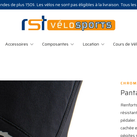
des de plus 150$. Les vélos ne sont pas éligibles à la livraison. Tous le
Accessoires
Composantes
Location
Cours de Vé
CHROM
Pant
Renforts
résistan
pédaler.
cachée e
pépites 