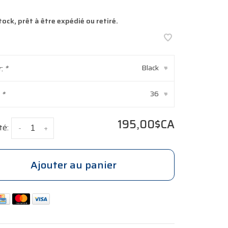
tock, prêt à être expédié ou retiré.
r:
*
Black
▾
:
*
36
▾
195,00$CA
té:
-
+
Ajouter au panier