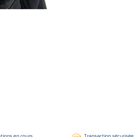
tions en cours
Transaction sécurisée