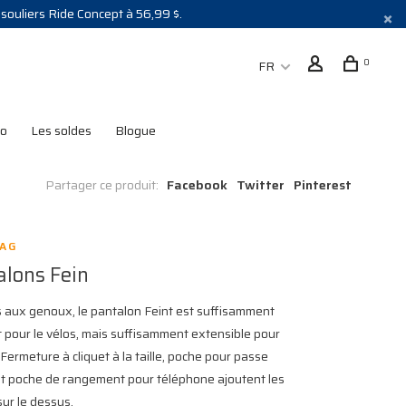
s souliers Ride Concept à 56,99 $.
0
FR
lo
Les soldes
Blogue
Partager ce produit:
Facebook
Twitter
Pinterest
AG
alons Fein
 aux genoux, le pantalon Feint est suffisamment
t pour le vélos, mais suffisamment extensible pour
 Fermeture à cliquet à la taille, poche pour passe
t poche de rangement pour téléphone ajoutent les
sur le dessus.