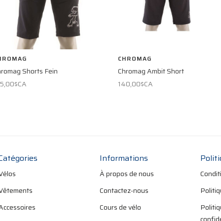
HROMAG
CHROMAG
romag Shorts Fein
Chromag Ambit Short
55,00$CA
140,00$CA
Catégories
Informations
Polit
Vélos
À propos de nous
Condit
Vêtements
Contactez-nous
Politi
Accessoires
Cours de vélo
Politi
confid