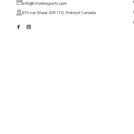
info@rstvelosports.com
815 rue Shaw J0R 1T0, Prévost Canada