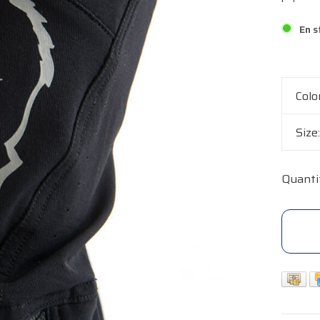
En s
Colo
Size
Quanti