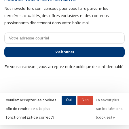
Nos newsletters sont conçues pour vous faire parvenir les
dernières actualités, des offres exclusives et des contenus
passionnants directement dans votre boîte mail.
S'abonner
En vous inscrivant, vous acceptez notre politique de confidentialité.
2025 RST Velo Sports. Tous droits réservés. Commerce
Oui
Non
Veuillez accepter les cookies
En savoir plus
électronique optimisé par
l'agence Ezshop ecommerce.
afin de rendre ce site plus
sur les témoins
fonctionnel Est-ce correct?
(cookies) »