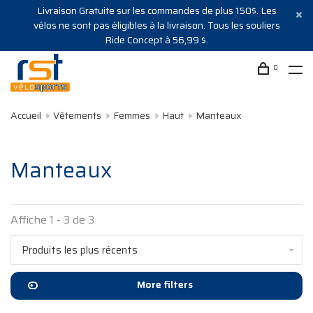
Livraison Gratuite sur les commandes de plus 150$. Les
vélos ne sont pas éligibles à la livraison. Tous les souliers
Ride Concept à 56,99 $.
0
Accueil
Vêtements
Femmes
Haut
Manteaux
Manteaux
Affiche 1 - 3 de 3
Produits les plus récents
More filters