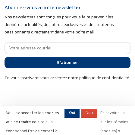
Abonnez-vous à notre newsletter
Nos newsletters sont conçues pour vous faire parvenir les
dernières actualités, des offres exclusives et des contenus
passionnants directement dans votre boîte mail.
S'abonner
En vous inscrivant, vous acceptez notre politique de confidentialité.
2025 RST Velo Sports. Tous droits réservés. Commerce
Oui
Non
Veuillez accepter les cookies
En savoir plus
électronique optimisé par
l'agence Ezshop ecommerce.
afin de rendre ce site plus
sur les témoins
fonctionnel Est-ce correct?
(cookies) »