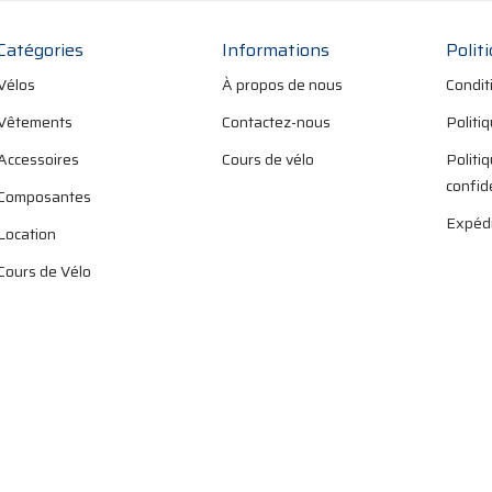
Catégories
Informations
Polit
Vélos
À propos de nous
Condit
Vêtements
Contactez-nous
Politi
Accessoires
Cours de vélo
Politi
confid
Composantes
Expédi
Location
Cours de Vélo