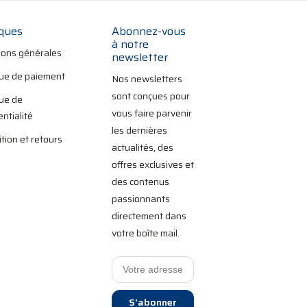
iques
Abonnez-vous
à notre
ions générales
newsletter
que de paiement
Nos newsletters
sont conçues pour
que de
vous faire parvenir
entialité
les dernières
tion et retours
actualités, des
offres exclusives et
des contenus
passionnants
directement dans
votre boîte mail.
S'abonner