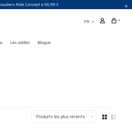
s souliers Ride Concept à 56,99 $.
0
FR
lo
Les soldes
Blogue
Produits les plus récents